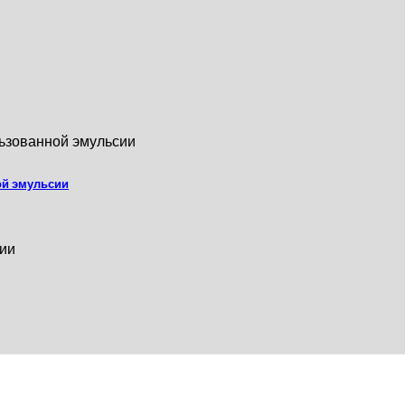
ой эмульсии
сии